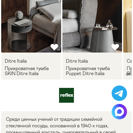
Ditre Italia
Ditre Italia
Ca
Прикроватная тумба
Прикроватная тумба
Пр
SKIN Ditre Italia
Puppet Ditre Italia
55
от 
Среди ценных учений от традиции семейной
стеклянной посуды, основанной в 1940-х годах,
промышленный хрусталь, очаровательный в своей