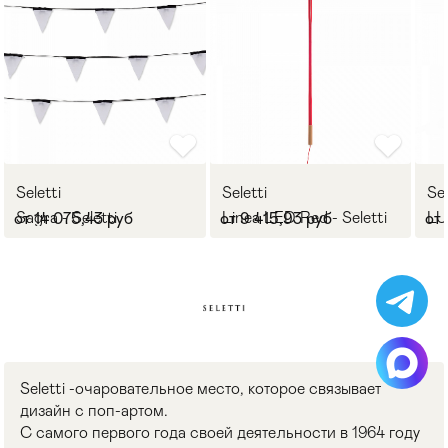
Seletti
Seletti
Sel
Sagra - Seletti
Linea LED Red - Seletti
LU
от 14 075,43 руб
от 9 415,93 руб
от 
Seletti -очаровательное место, которое связывает
дизайн с поп-артом.
С самого первого года своей деятельности в 1964 году