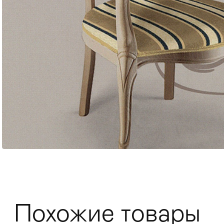
Мягкая мебель
Хранение
>
Кровати
Комоды и 
Похожие товары
Столы
>
Мебель дл