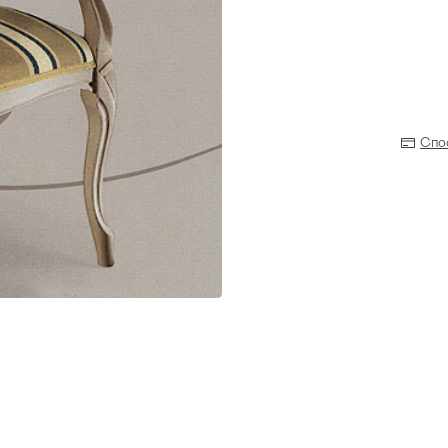
Спо
Прихожая
>
>
тумбы
Детская мебель
>
>
Двери и перегородки
я ванных комнат
>