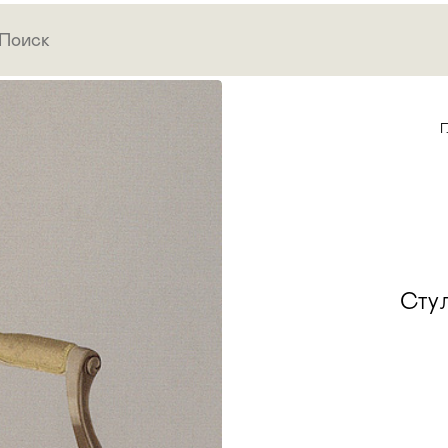
Г
Сту