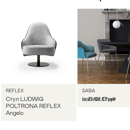
Стулья
>
REFLEX
SABA
Стул LUDWIG
Isabelle Chair
от 77 127,97 руб
POLTRONA REFLEX
Angelo