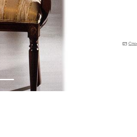
Спо
Прихожая
>
>
тумбы
Детская мебель
>
>
Двери и перегородки
я ванных комнат
>