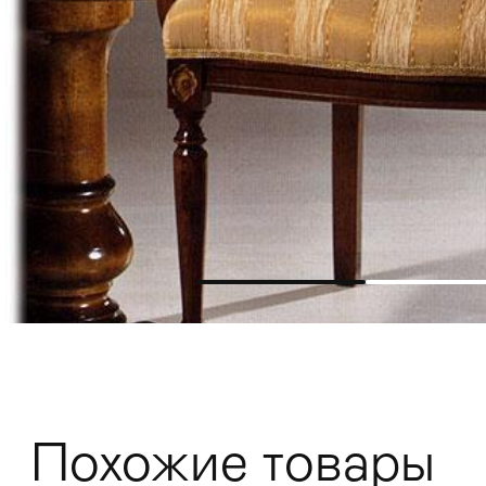
Мягкая мебель
Хранение
>
Кровати
Комоды и 
Похожие товары
Столы
>
Мебель дл