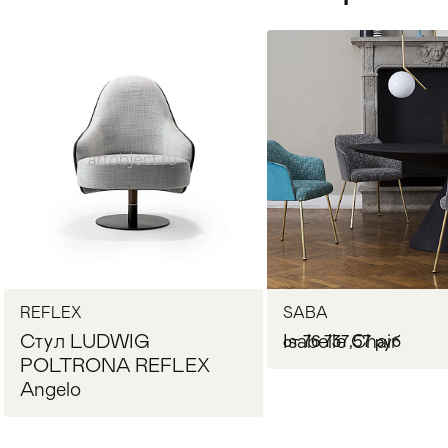
Стулья
>
REFLEX
SABA
Стул LUDWIG
Isabelle Chair
от 76 737,57 руб
POLTRONA REFLEX
Angelo