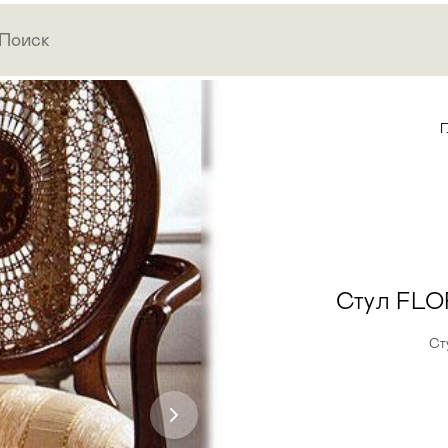
Г
Стул FL
Ст