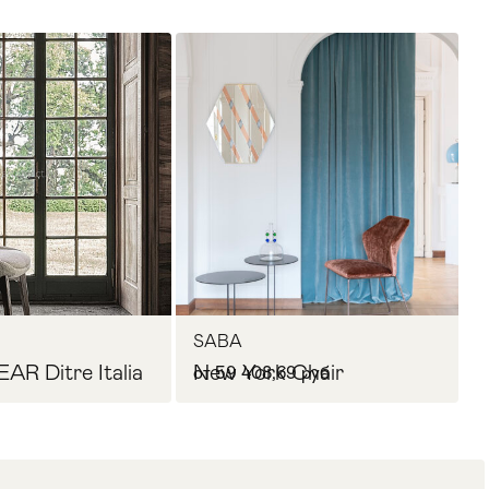
SABA
AR Ditre Italia
New York Chair
от 59 408,69 руб