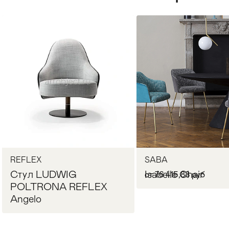
Стулья
>
REFLEX
SABA
Стул LUDWIG
Isabelle Chair
от 76 415,88 руб
POLTRONA REFLEX
Angelo