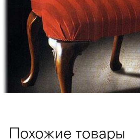
Мягкая мебель
Хранение
>
Кровати
Комоды и 
Похожие товары
Столы
>
Мебель дл