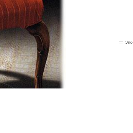
Спо
Прихожая
>
>
тумбы
Детская мебель
>
>
Двери и перегородки
я ванных комнат
>