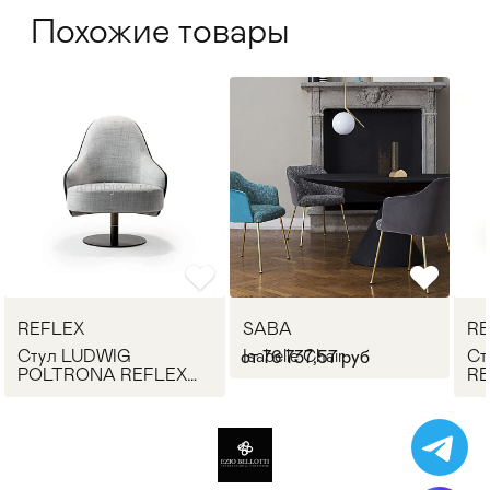
Похожие товары
REFLEX
SABA
RE
Стул LUDWIG
Isabelle Chair
Ст
от 76 737,57 руб
POLTRONA REFLEX
RE
Angelo