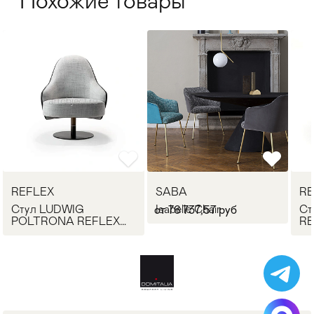
Похожие товары
REFLEX
SABA
RE
Стул LUDWIG
Isabelle Chair
Ст
от 76 737,57 руб
POLTRONA REFLEX
RE
Angelo