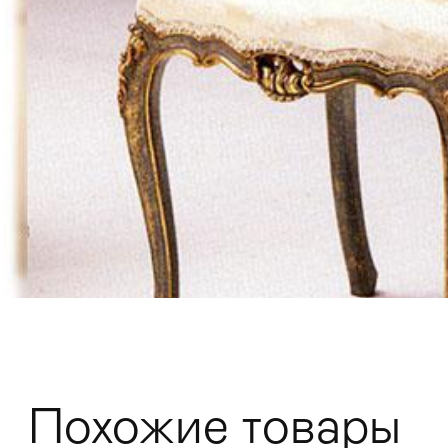
Мягкая мебель
Хранение
>
Кровати
Комоды и 
Похожие товары
Столы
>
Мебель дл