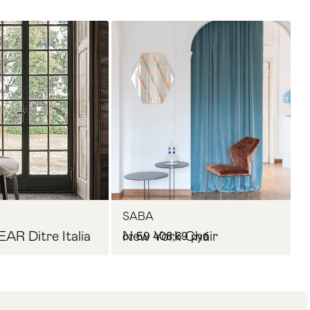
SABA
AR Ditre Italia
New York Chair
от 59 408,69 руб