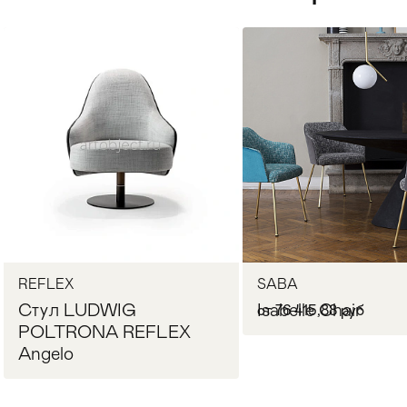
Стулья
>
REFLEX
SABA
Стул LUDWIG
Isabelle Chair
от 76 415,88 руб
POLTRONA REFLEX
Angelo