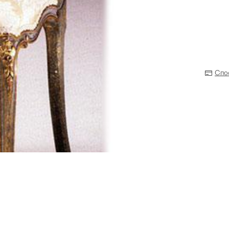
Спо
Прихожая
>
>
тумбы
Детская мебель
>
>
Двери и перегородки
я ванных комнат
>