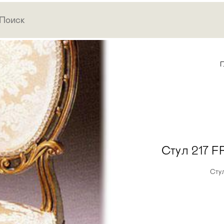
Г
Стул 217 
Сту