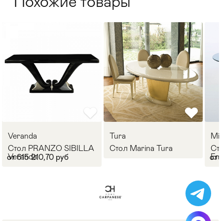
Похожие товары
Veranda
Tura
Mi
Стол PRANZO SIBILLA
Стол Marina Tura
Ст
Veranda
E
от 615 210,70 руб
от