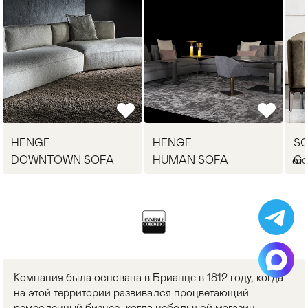
HENGE
HENGE
S
DOWNTOWN SOFA
HUMAN SOFA
Со
от 
Компания была основана в Брианце в 1812 году, когда
на этой территории развивался процветающий
ремесленный бизнес, когда небольшой магазин