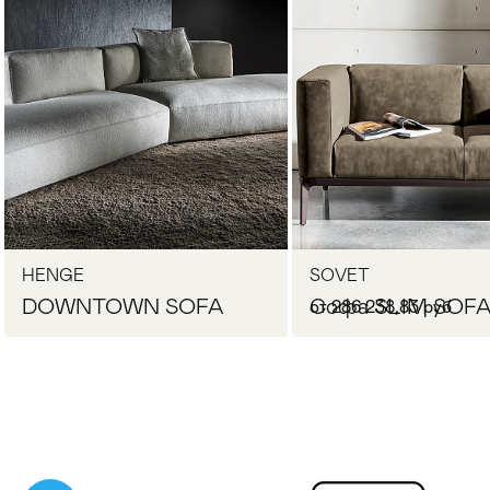
Стулья
>
HENGE
SOVET
DOWNTOWN SOFA
Софа SLIM SOF
от 286 238,83 руб