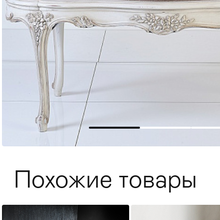
Мягкая мебель
Хранение
>
Похожие товары
Кровати
Комоды и 
Столы
>
Мебель дл