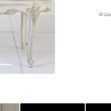
Спо
Прихожая
>
>
тумбы
Детская мебель
>
>
Двери и перегородки
я ванных комнат
>