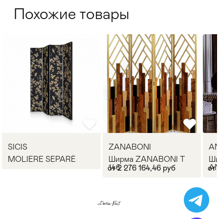
Похожие товары
SICIS
ZANABONI
AN
MOLIERE SEPARÈ
Ширма ZANABONI T
Ш
146
AN
от 2 276 164,46 руб
от 
41