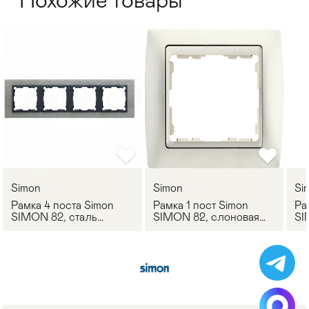
Похожие товары
Simon
Simon
Si
Рамка 4 поста Simon
Рамка 1 пост Simon
Ра
SIMON 82, сталь
SIMON 82, слоновая
SI
матовая
кость
го