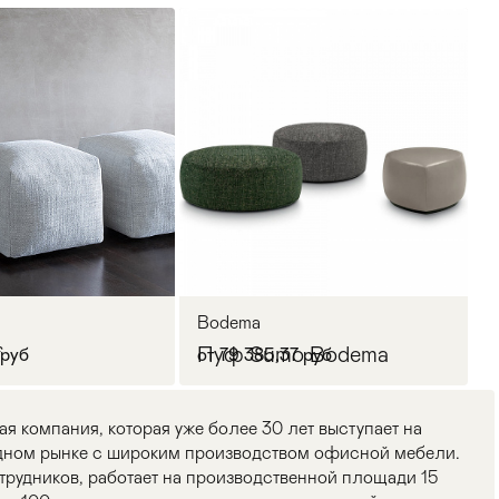
Bodema
f
Пуф Sumo Bodema
 руб
от 79 385,37 руб
ая компания, которая уже более 30 лет выступает на
дном рынке с широким производством офисной мебели.
трудников, работает на производственной площади 15