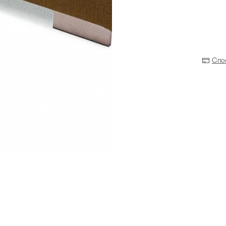
Спо
Прихожая
>
>
тумбы
Детская мебель
>
>
Двери и перегородки
я ванных комнат
>