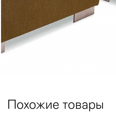
Мягкая мебель
Хранение
>
Похожие товары
Кровати
Комоды и 
Столы
>
Мебель дл