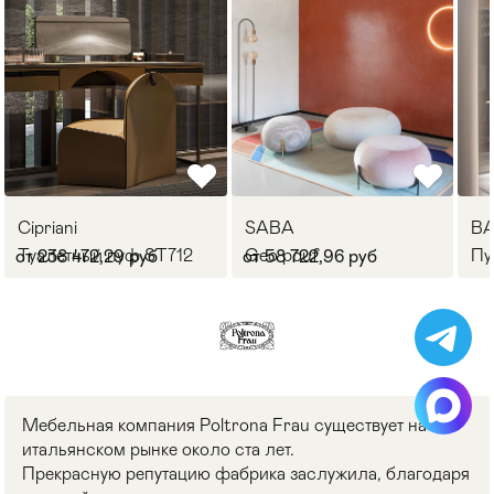
Cipriani
SABA
B
Туалетный пуф ST712
Geo pouf
Пу
от 238 472,29 руб
от 58 722,96 руб
Мебельная компания Poltrona Frau существует на
итальянском рынке около ста лет.
Прекрасную репутацию фабрика заслужила, благодаря