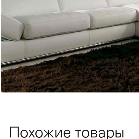
Мягкая мебель
Хранение
>
Кровати
Комоды и 
Похожие товары
Столы
>
Мебель дл