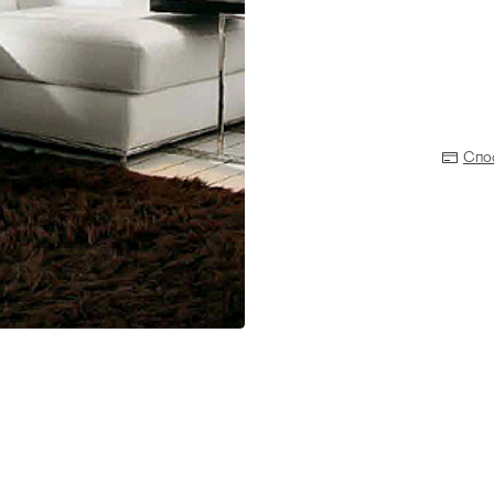
Спо
Прихожая
>
>
тумбы
Детская мебель
>
>
Двери и перегородки
я ванных комнат
>