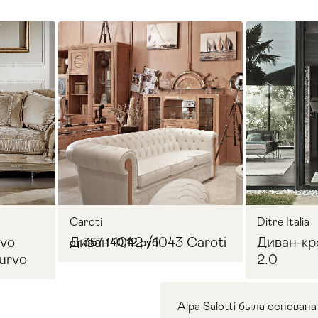
Caroti
Ditre Italia
rvo
Диван 1042 /1043 Caroti
Диван-кр
от 357 140,12 руб
urvo
2.0
Alpa Salotti была основан