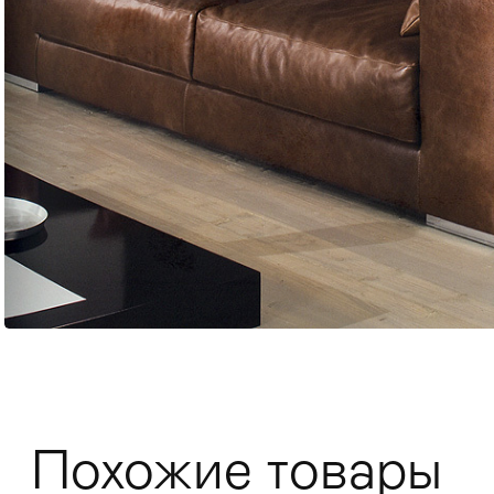
Мягкая мебель
Хранение
>
Кровати
Комоды и 
Похожие товары
Столы
>
Мебель дл