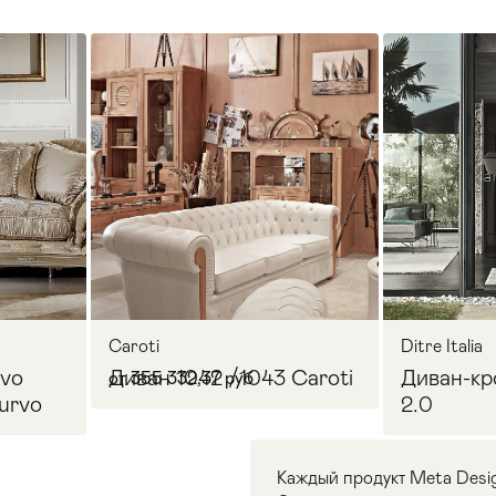
Caroti
Ditre Italia
rvo
Диван 1042 /1043 Caroti
Диван-кр
от 355 332,37 руб
urvo
2.0
Каждый продукт Meta Desi