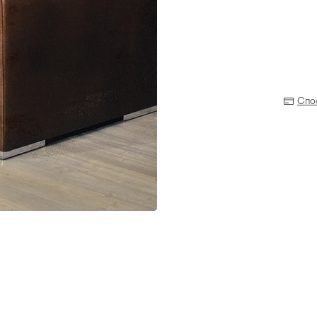
Спо
Прихожая
>
>
тумбы
Детская мебель
>
>
Двери и перегородки
я ванных комнат
>