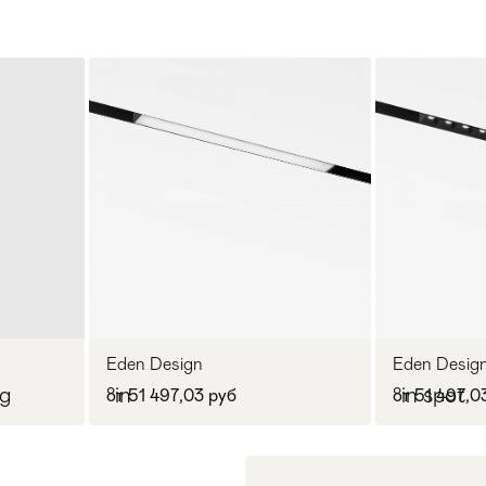
Eden Design
Eden Desig
ng
°in
°in spot
от 51 497,03 руб
от 51 497,0