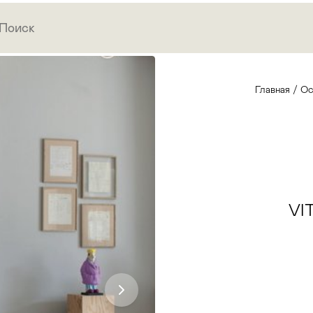
Главная
/
Ос
VI