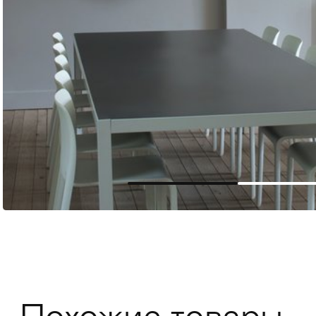
Мягкая мебель
Хранение
>
Кровати
Комоды и 
Столы
>
Мебель дл