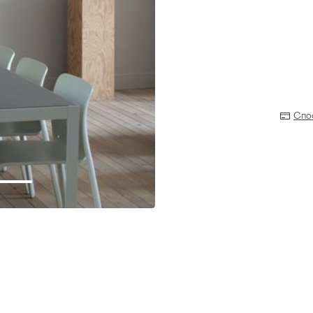
Спо
Прихожая
>
>
тумбы
Детская мебель
>
>
Двери и перегородки
я ванных комнат
>