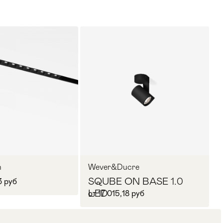
n
Wever&Ducre
SQUBE ON BASE 1.0
3 руб
LED
от 17 015,18 руб