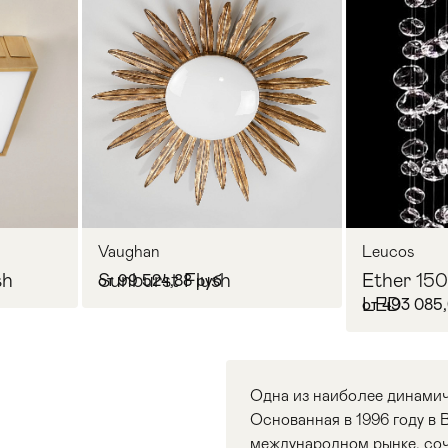
Vaughan
Leucos
sh
Sunburst Flush
Ether 150
от 99 524,88 руб
LED
от 493 085,
Одна из наиболее динамич
Основанная в 1996 году в 
международном рынке, соч