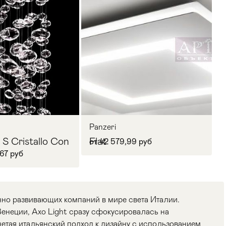
Panzeri
 S Cristallo Con
Flat
от 42 579,99 руб
67 руб
но развивающих компаний в мире света Италии.
Венеции, Axo Light сразу сфокусировалась на
етая итальянский подход к дизайну с использованием