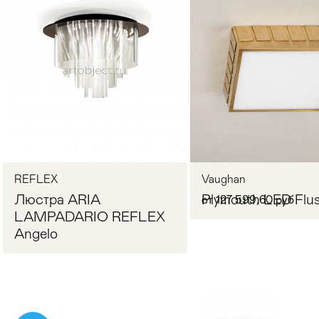
Стулья
>
REFLEX
Vaughan
Люстра ARIA
Plymouth LED Flu
от 127 599,60 руб
LAMPADARIO REFLEX
Angelo