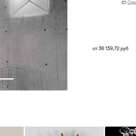
Спо
от 36 139,72 руб
Прихожая
>
>
тумбы
Детская мебель
>
>
Двери и перегородки
я ванных комнат
>