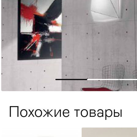
Мягкая мебель
Хранение
>
Похожие товары
Кровати
Комоды и 
Столы
>
Мебель дл