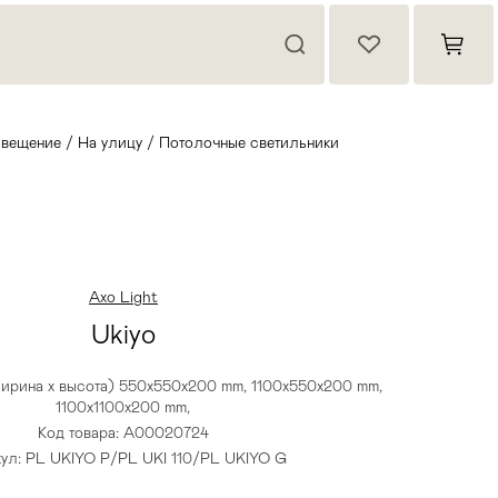
вещение
/
На улицу
/
Потолочные светильники
Axo Light
Ukiyo
ширина х высота) 550х550х200 mm, 1100х550х200 mm,
1100х1100х200 mm,
Код товара: A00020724
ул: PL UKIYO P/PL UKI 110/PL UKIYO G