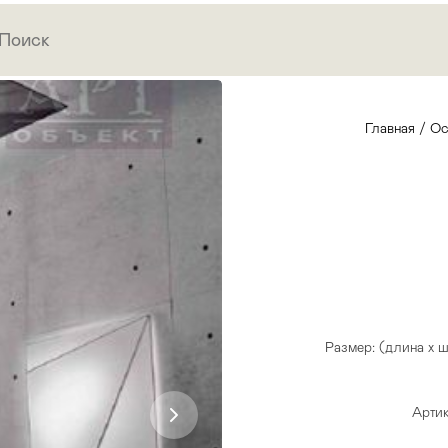
Главная
/
Ос
Размер: (длина х 
Артик