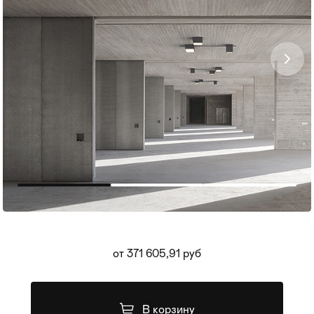
Мягкая мебель
Хранение
>
от 371 605,91 руб
Кровати
Комоды и 
Столы
Мебель дл
>
В корзину