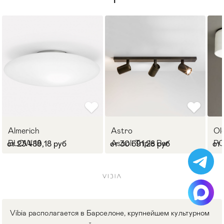
Almerich
Astro
Ol
BLOW 18
Ascoli Triple Bar
P
от 23 489,18 руб
от 30 691,28 руб
от 
Vibia располагается в Барселоне, крупнейшем культурном