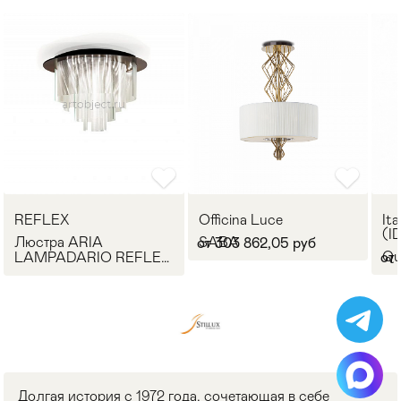
REFLEX
Officina Luce
Ita
(I
Люстра ARIA
SABA
от 303 862,05 руб
Qu
LAMPADARIO REFLEX
от 
Angelo
Долгая история с 1972 года, сочетающая в себе