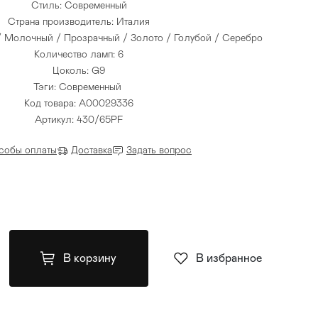
Стиль: Современный
Страна производитель: Италия
 / Молочный / Прозрачный / Золото / Голубой / Серебро
Количество ламп: 6
Цоколь: G9
Тэги:
Современный
Код товара: A00029336
Артикул: 430/65PF
собы оплаты
Доставка
Задать вопрос
В корзину
В избранное