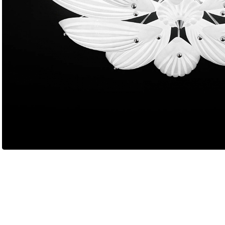
Мягкая мебель
Хранение
>
Кровати
Комоды и 
Столы
>
Мебель дл