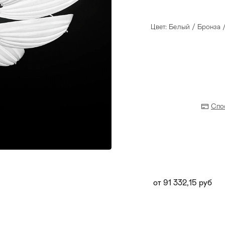
Цвет: Белый / Бронза
Спо
Прихожая
>
>
от 91 332,15 руб
тумбы
Детская мебель
>
>
Двери и перегородки
я ванных комнат
>