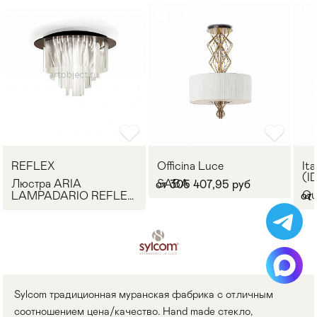
REFLEX
Officina Luce
Ita
(I
Люстра ARIA
SABA
от 305 407,95 руб
Qu
LAMPADARIO REFLEX
от
Angelo
Sylcom традиционная муранская фабрика с отличным
соотношением цена/качество. Hand made стекло,