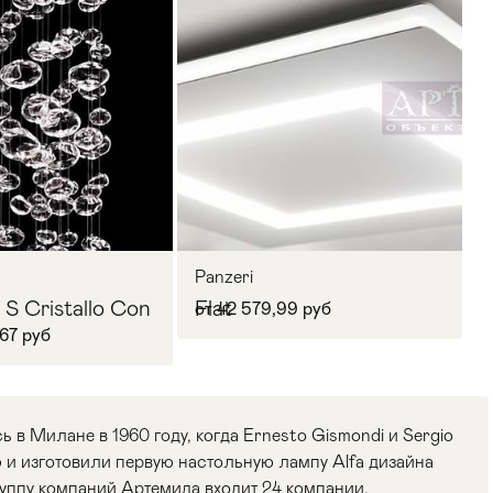
Panzeri
 S Cristallo Con
Flat
от 42 579,99 руб
67 руб
ь в Милане в 1960 году, когда Ernesto Gismondi и Sergio
и изготовили первую настольную лампу Alfa дизайна
руппу компаний Артемида входит 24 компании,