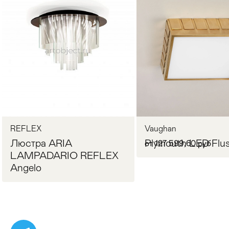
Стулья
>
REFLEX
Vaughan
Люстра ARIA
Plymouth LED Flu
от 127 599,60 руб
LAMPADARIO REFLEX
Angelo