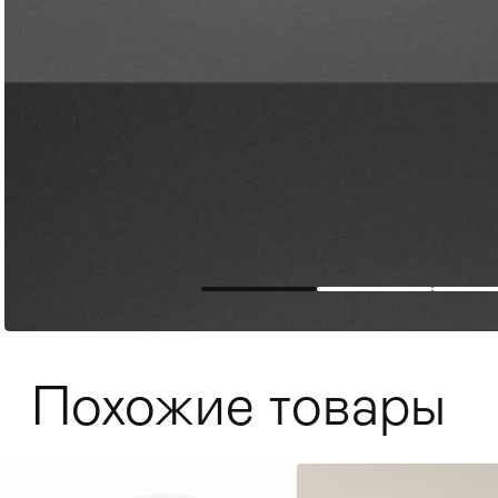
Мягкая мебель
Хранение
>
Похожие товары
Кровати
Комоды и 
Столы
>
Мебель дл