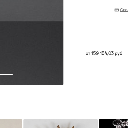
Спо
от 159 154,03 руб
Прихожая
>
>
тумбы
Детская мебель
>
>
Двери и перегородки
я ванных комнат
>