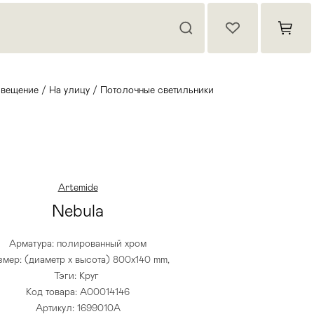
вещение
/
На улицу
/
Потолочные светильники
Artemide
Nebula
Арматура: полированный хром
змер: (диаметр х высота) 800х140 mm,
Тэги:
Круг
Код товара: A00014146
Артикул: 1699010A