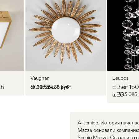
Vaughan
Leucos
sh
Sunburst Flush
Ether 150
от 99 524,88 руб
LED
от 493 085,
Artemide. История началас
Mazza основали компанию 
Sergio Mazza. Сегодня в г