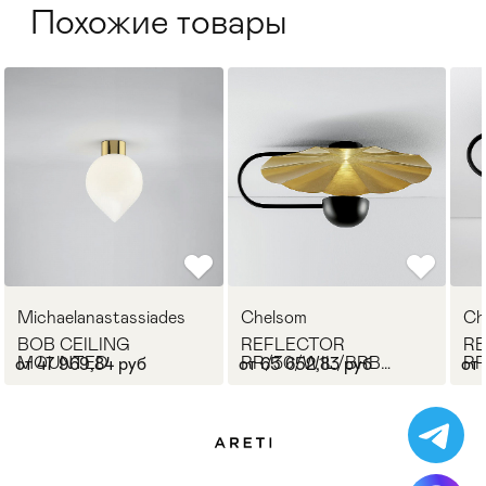
Похожие товары
Michaelanastassiades
Chelsom
Ch
BOB CEILING
REFLECTOR
R
MOUNTED
RR/30/W1L/BRB
RR
от 47 969,84 руб
от 65 652,83 руб
от
(CEILING MOUNTED)
(C