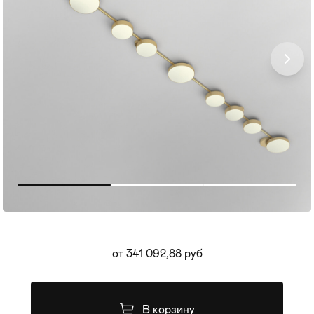
Мягкая мебель
Хранение
>
от 341 092,88 руб
Кровати
Комоды и 
Столы
Мебель дл
>
В корзину