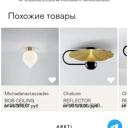
Похожие товары
Michaelanastassiades
Chelsom
Ch
BOB CEILING
REFLECTOR
R
MOUNTED
RR/30/W1L/BRB
RR
от 48 366,67 руб
от 66 195,95 руб
от
(CEILING MOUNTED)
(C