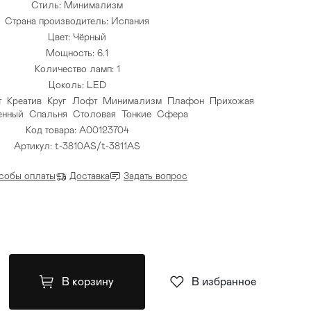
Стиль: Минимализм
Страна производитель: Испания
Цвет: Чёрный
Мощность: 6.1
Количество ламп: 1
Цоколь: LED
т
Креатив
Круг
Лофт
Минимализм
Плафон
Прихожая
енный
Спальня
Столовая
Тонкие
Сфера
Код товара: A00123704
Артикул: t-3810AS/t-3811AS
собы оплаты
Доставка
Задать вопрос
В корзину
В избранное