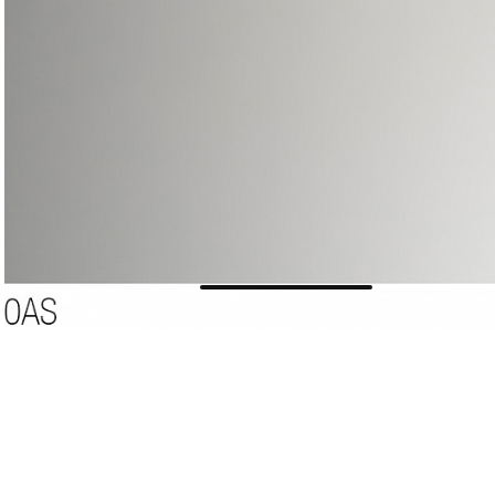
Мягкая мебель
Хранение
>
Кровати
Комоды и 
Столы
>
Мебель дл