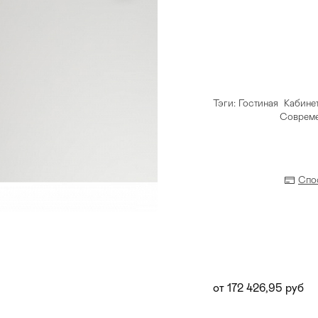
Тэги:
Гостиная
Кабине
Соврем
Спо
Прихожая
>
>
тумбы
Детская мебель
>
>
от 172 426,95 руб
Двери и перегородки
я ванных комнат
>