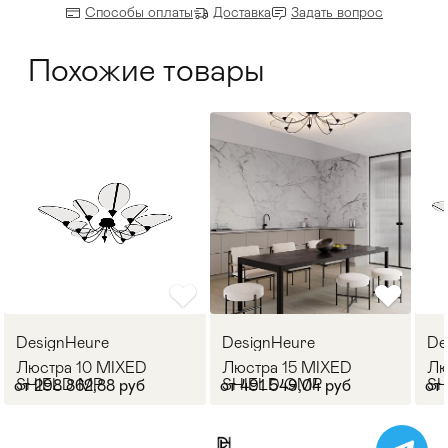
Способы оплаты
Доставка
Задать вопрос
Похожие товары
DesignHeure
DesignHeure
De
Люстра 10 MIXED
Люстра 15 MIXED
Лю
SHIELD MP
SHIELD GMP
SH
от 298 862,88 руб
от 491 549,04 руб
от