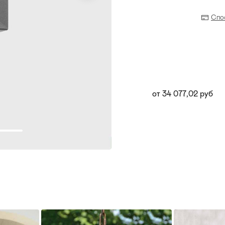
Спо
от 34 077,02 руб
Прихожая
>
>
тумбы
Детская мебель
>
>
Двери и перегородки
я ванных комнат
>