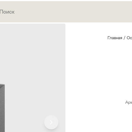
Главная
/
Ос
Арм