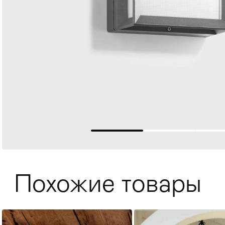
Мягкая мебель
Хранение
>
Похожие товары
Кровати
Комоды и 
Столы
>
Мебель дл