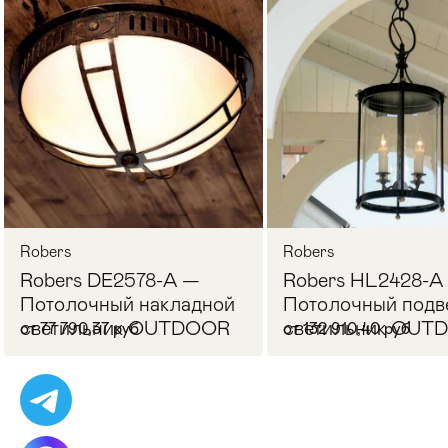
Стулья
>
Robers
Robers
Robers DE2578-A —
Robers HL2428-A
Потолочный накладной
Потолочный подв
светильник OUTDOOR
светильник OUT
от 77 790,37 руб
от 132 910,40 руб