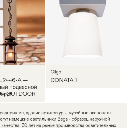
Oligo
L2446-A —
DONATA 1
ый подвесной
ник OUTDOOR
55 руб
едприятие, здание архитектуры, музейные экспонаты
гут немецкие светильники Bega - образец наружной
 качества. 50 лет на рынке производства осветительных