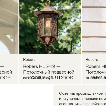
Robers
Robers
 —
Robers HL2419 —
Robers H
есной
Потолочный подвесной
Потолочн
DOOR
светильник OUTDOOR
светиль
от 100 016,19 руб
от 55 564,
Осветить промышленное пр
или уличные площади помо
светотехники европейского