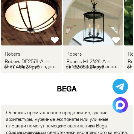
Robers
Robers
Ro
Robers DE2578-A —
Robers HL2428-A —
Ro
Потолочный накладной
Потолочный подвесной
По
от 77 464,27 руб
от 132 353,24 руб
от
светильник OUTDOOR
светильник OUTDOOR
св
Осветить промышленное предприятие, здание
архитектуры, музейные экспонаты или уличные
площади помогут немецкие светильники Bega -
образец наружной светотехники европейского качества.
Все товары бренда