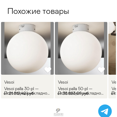
Похожие товары
Vesoi
Vesoi
Ve
Vesoi palla 30-pl —
Vesoi palla 50-pl —
Ve
Потолочный накладной
Потолочный накладной
По
от 21 812,42 руб
от 38 883,01 руб
от 
светильник PALLA
светильник PALLA
(н
св