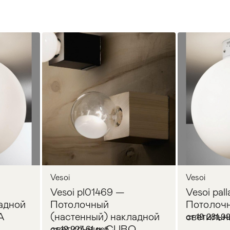
Vesoi
Vesoi
—
Vesoi pl01469 —
Vesoi pall
адной
Потолочный
Потолочн
A
(настенный) накладной
светиль
от 19 281,9
светильник CUBO
от 12 227,61 руб