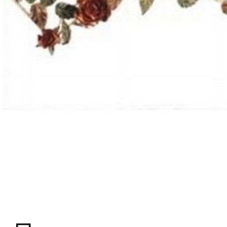
Мягкая мебель
Хранение
>
Кровати
Комоды и 
Столы
>
Мебель дл