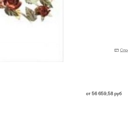
Спо
от 56 659,58 руб
Прихожая
>
>
тумбы
Детская мебель
>
>
Двери и перегородки
я ванных комнат
>