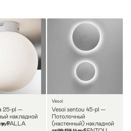
Vesoi
a 25-pl —
Vesoi sentou 45-pl —
ый накладной
Потолочный
ник PALLA
(настенный) накладной
9 руб
светильник SENTOU
от 29 158,14 руб