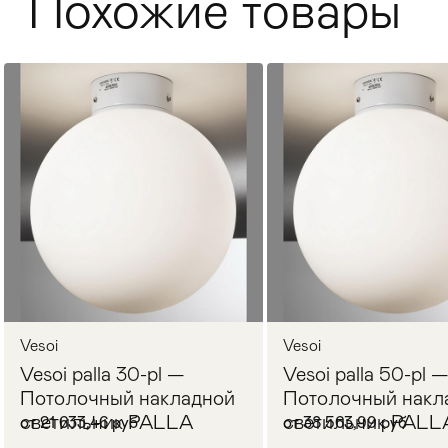
Похожие товары
Стулья
>
Vesoi
Vesoi
Vesoi palla 30-pl —
Vesoi palla 50-pl 
Потолочный накладной
Потолочный накл
светильник PALLA
светильник PALL
от 21 633,46 руб
от 38 563,99 руб