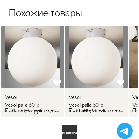
Похожие товары
Vesoi
Vesoi
Ve
Vesoi palla 30-pl —
Vesoi palla 50-pl —
Ve
Потолочный накладной
Потолочный накладной
По
от 21 523,95 руб
от 38 368,78 руб
от 
светильник PALLA
светильник PALLA
(н
св