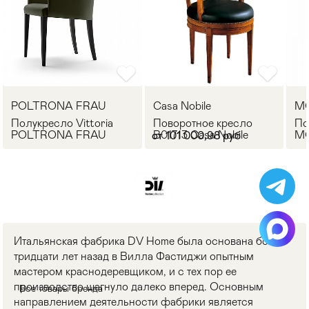
POLTRONA FRAU
Casa Nobile
M
Полукресло Vittoria
Поворотное кресло
По
POLTRONA FRAU
B01713 Casa Nobile
MO
от 101 000,98 руб
Итальянская фабрика DV Home была основана более
тридцати лет назад в Вилла Фастиджи опытным
мастером краснодеревщиком, и с тех пор ее
производство шагнуло далеко вперед. Основным
Все товары бренда
направлением деятельности фабрики является