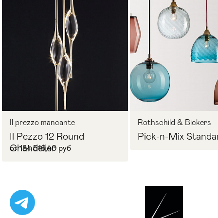
Стулья
>
Il prezzo mancante
Rothschild & Bickers
Il Pezzo 12 Round
Pick-n-Mix Standa
Chandelier
от 184 516,40 руб