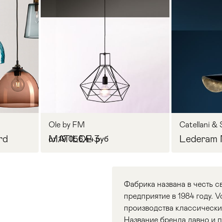
Ole by FM
Catellani & 
rd
MATILDE 3
Lederam 
от 19 056,44 руб
Фабрика названа в честь с
предприятие в 1984 году. V
производства классических
Название бренда давно и 