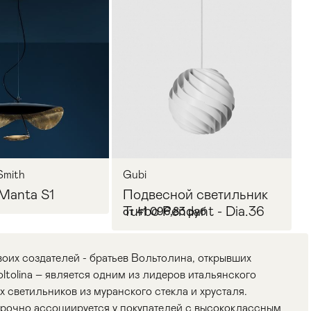
Smith
Gubi
Manta S1
Подвесной светильник
Turbo Pendant - Dia.36
от 41 096,83 руб
воих создателей - братьев Вольтолина, открывших
oltolina – является одним из лидеров итальянского
 светильников из муранского стекла и хрусталя.
прочно ассоциируется у покупателей с высококлассным