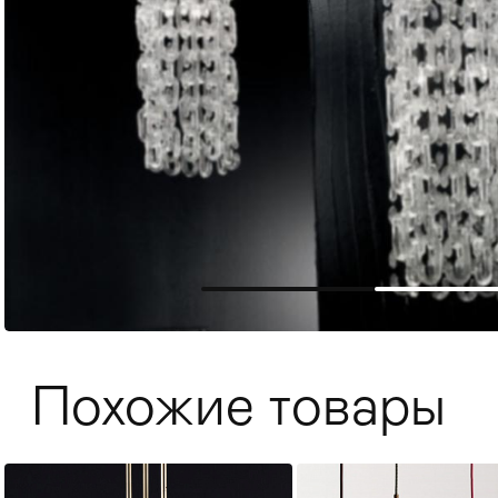
Мягкая мебель
Хранение
>
Похожие товары
Кровати
Комоды и 
Столы
>
Мебель дл