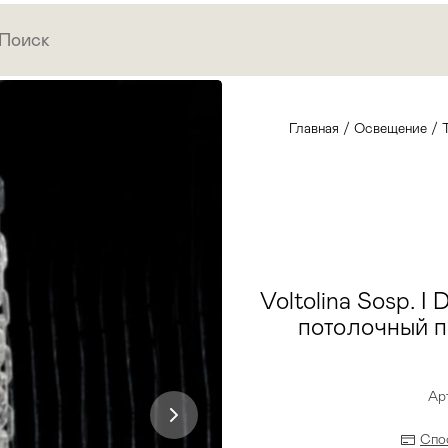
Главная
/
Освещение
/
Voltolina Sosp. I
потолочный п
Арт
Спо