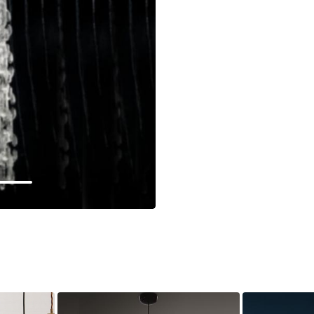
Прихожая
>
>
тумбы
Детская мебель
>
>
Двери и перегородки
я ванных комнат
>