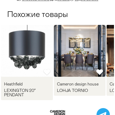
Похожие товары
Heathfield
Cameron design house
Ca
LEXINGTON 20″
LOHJA TORNIO
LO
PENDANT