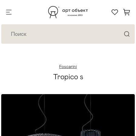
Foscarini
Tropico s