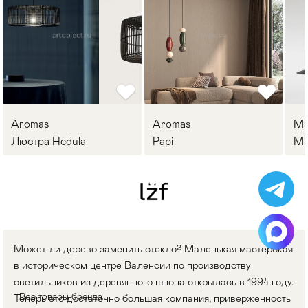
Aromas
Aromas
Ma
Люстра Hedula
Papi
Mi
Может ли дерево заменить стекло? Маленькая мастерская
в историческом центре Валенсии по производству
светильников из деревянного шпона открылась в 1994 году.
Все товары бренда
Теперь это достаточно большая компания, приверженность