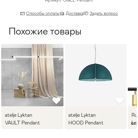
Артикул: OGLE Pendant
Способы оплаты
Доставка
Задать вопрос
Похожие товары
atelje Lyktan
atelje Lyktan
Ru
VAULT Pendant
HOOD Pendant
Lo
от 