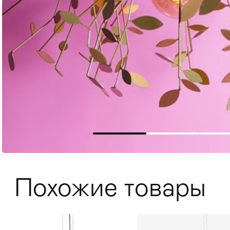
Мягкая мебель
Хранение
>
Похожие товары
Кровати
Комоды и 
Столы
>
Мебель дл