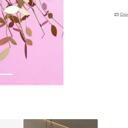
Спо
Прихожая
>
>
тумбы
Детская мебель
>
>
Двери и перегородки
я ванных комнат
>