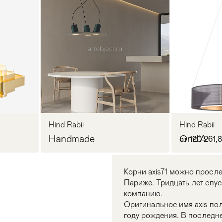
Hind Rabii
Hind Rabii
Handmade
Ond'A
от 120 261,
Корни axis71 можно прослед
Париже. Тридцать лет спу
компанию.
Оригинальное имя axis пол
году рождения. В последне