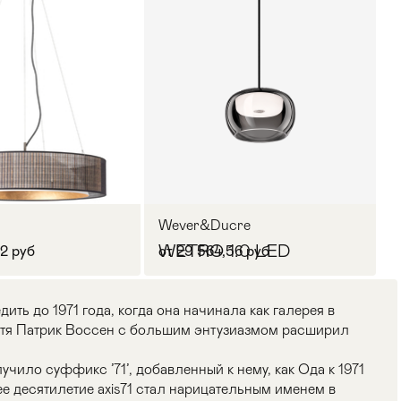
Wever&Ducre
WETRO 1.0 LED
82 руб
от 29 564,56 руб
ить до 1971 года, когда она начинала как галерея в
стя Патрик Воссен с большим энтузиазмом расширил
учило суффикс ’71’, добавленный к нему, как Ода к 1971
е десятилетие axis71 стал нарицательным именем в