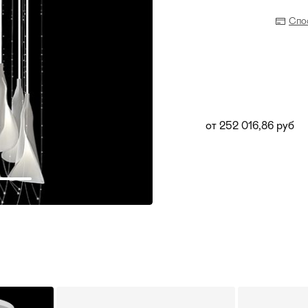
Спо
от 252 016,86 руб
Прихожая
>
>
тумбы
Детская мебель
>
>
Двери и перегородки
я ванных комнат
>