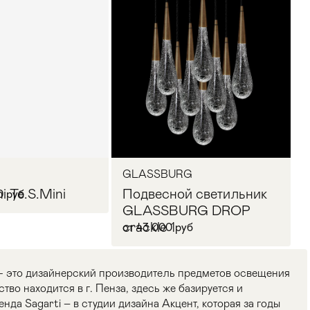
GLASSBURG
i Te.S.Mini
Подвесной светильник
0 руб
GLASSBURG­ DROP
crackle 1
от 43 000 руб
 - это дизайнерский производитель предметов освещения
тво находится в г. Пенза, здесь же базируется и
нда Sagarti – в студии дизайна Акцент, которая за годы