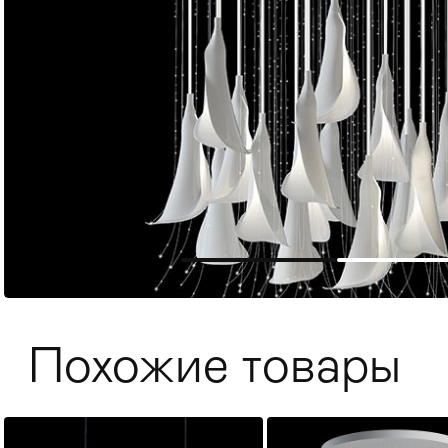
Мягкая мебель
Хранение
>
Похожие товары
Кровати
Комоды и 
Столы
>
Мебель дл