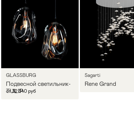
Стулья
>
GLASSBURG
Sagarti
Подвесной светильник­
Rene Grand
TULIP
от 32 340 руб