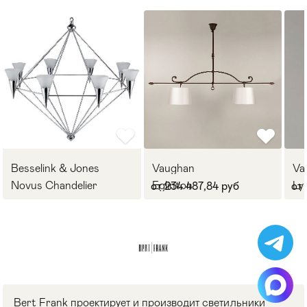
Besselink & Jones
Vaughan
Va
Novus Chandelier
Eglinton
Ly
от 234 487,84 руб
от
Bert Frank проектирует и производит светильники