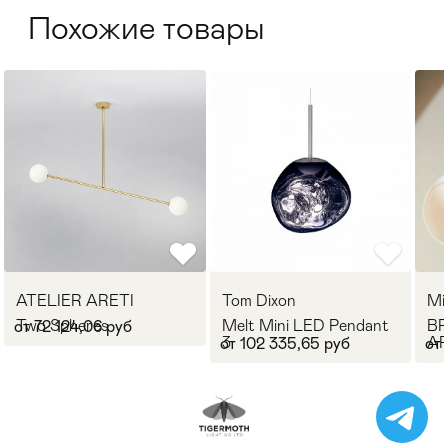
Похожие товары
ATELIER ARETI
Tom Dixon
Mi
Two Spheres
Melt Mini LED Pendant
B
от 72 124,06 руб
3
A
от 102 335,65 руб
от
CO