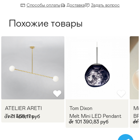
Способы оплаты
Доставка
Задать вопрос
Похожие товары
ATELIER ARETI
Tom Dixon
Mi
Two Spheres
Melt Mini LED Pendant
B
от 71 458,17 руб
3
A
от 101 390,83 руб
от 
CO