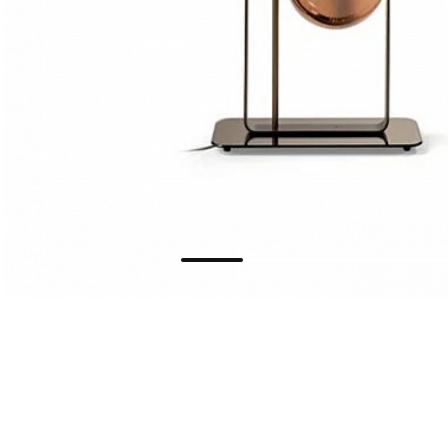
Мягкая мебель
Хранение
>
Кровати
Комоды и 
Столы
>
Мебель дл