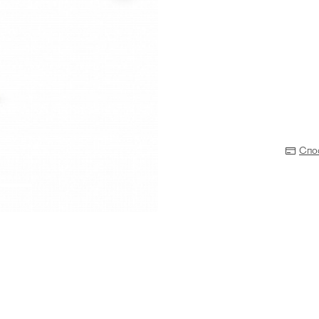
Спо
Прихожая
>
>
тумбы
Детская мебель
>
>
Двери и перегородки
я ванных комнат
>