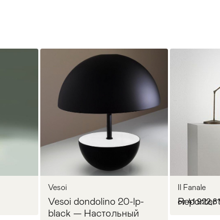
Vesoi
Il Fanale
Vesoi dondolino 20-lp-
Reporter 
от 41 922,8
black — Настольный