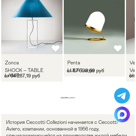
Zonca
Penta
Ve
SHOCK – TABLE
LULA Large
Ve
от 87 598,69 руб
LAMP
bl
от 64 287,19 руб
от 
св
История Ceccotti Collezioni начинается с Ceccotti
Aviero, компании, основанной в 1956 году,
специализирующейся на производстве жилой мебели,