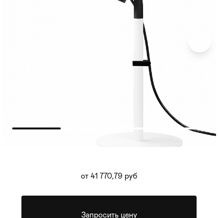
Мягкая мебель
Хранение
>
от 41 770,79 руб
Кровати
Комоды и 
Столы
Мебель дл
>
Запросить цену