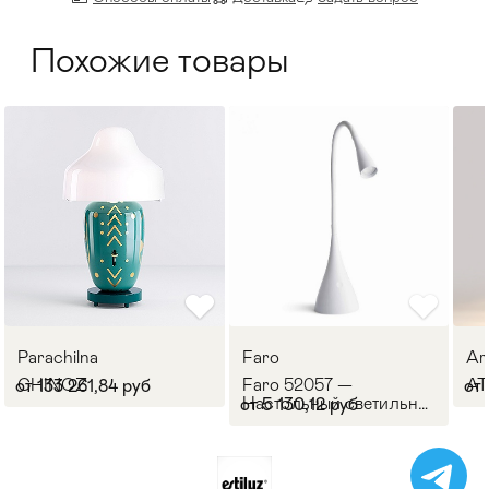
Похожие товары
Parachilna
Faro
Ar
CHINOZ
Faro 52057 —
AT
от 133 261,84 руб
от 
Настольный светильник
от 5 130,12 руб
LENA