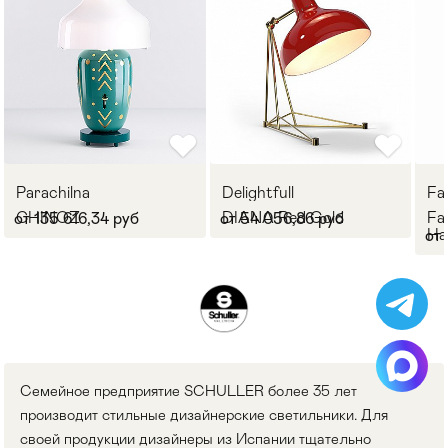
Parachilna
Delightfull
Fa
CHINOZ
DIANA Red Gold
Fa
от 135 616,34 руб
от 54 056,86 руб
На
от 
L
Cемейное предприятие SCHULLER более 35 лет
производит стильные дизайнерские светильники. Для
своей продукции дизайнеры из Испании тщательно