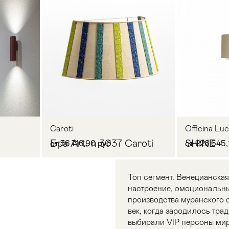
Caroti
Officina Lu
Бра Art. n 3037 Caroti
SHINE
от 36 716,90 руб
от 226 545,
Топ сегмент. Венецианская
настроение, эмоциональны
производства муранского с
век, когда зародилось тр
выбирали VIP персоны мира