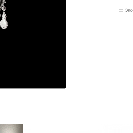
Спо
Прихожая
>
>
тумбы
Детская мебель
>
>
Двери и перегородки
я ванных комнат
>