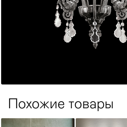
Мягкая мебель
Хранение
>
Похожие товары
Кровати
Комоды и 
Столы
>
Мебель дл