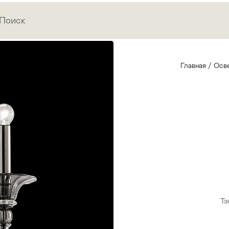
Главная
/
Осв
Тэ