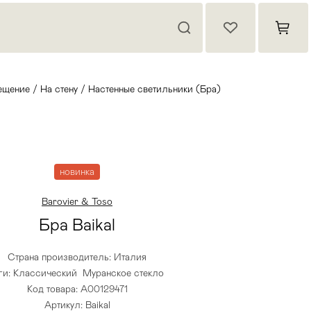
ещение
/
На стену
/
Настенные светильники (Бра)
новинка
Barovier & Toso
Бра Baikal
Страна производитель: Италия
ги:
Классический
Муранское стекло
Код товара: A00129471
Артикул: Baikal