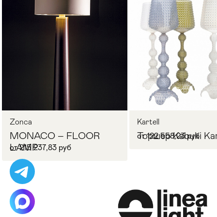
Стулья
>
Zonca
Kartell
MONACO – FLOOR
Торшер Kabuki Kar
от 122 558,23 руб
LAMP
от 215 237,83 руб