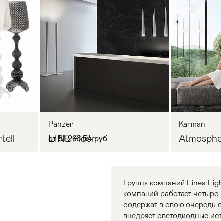
Panzeri
Karman
tell
LINE Floor
Atmosphe
от 81 266,54 руб
Группа компаний Linea Lig
компаний работает четыре н
содержат в свою очередь 
внедряет светодиодные ис