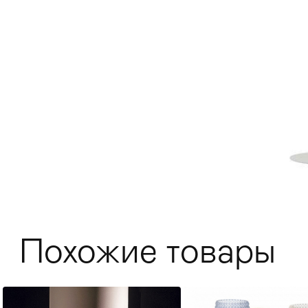
Мягкая мебель
Хранение
>
Похожие товары
Кровати
Комоды и 
Столы
>
Мебель дл