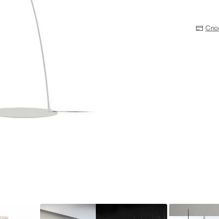
Спо
Прихожая
>
>
тумбы
Детская мебель
>
>
Двери и перегородки
я ванных комнат
>